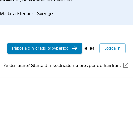
Prova det, du kommer att gilla det!
Marknadsledare i Sverige.
eller
Påbörja din gratis provperiod
Logga in
Är du lärare? Starta din kostnadsfria provperiod härifrån.