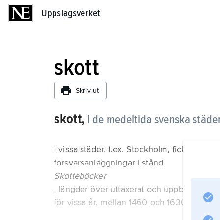
Uppslagsverket
Uppslagsverket
skott
Skriv ut
skott,
i de medeltida svenska städern
I vissa städer, t.ex. Stockholm, fick staden
försvarsanläggningar i stånd.
Skotteböcker
, längder över uttaxerat och uppburet skot
för vissa år, mellan 1460 och 1630.