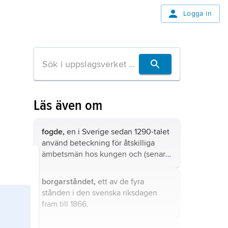
Logga in
Läs även om
fogde,
en i Sverige sedan 1290-talet
använd beteckning för åtskilliga
ämbetsmän hos kungen och (senare)
hos enskilda stormän och
institutionella godsägare med ansvar
borgarståndet,
ett av de fyra
för förvaltning av och – framför allt –
stånden i den svenska riksdagen
uppbörd från ett visst geografiskt
fram till 1866.
område (fögderi) eller viss
verksamhet (ofta markerad genom