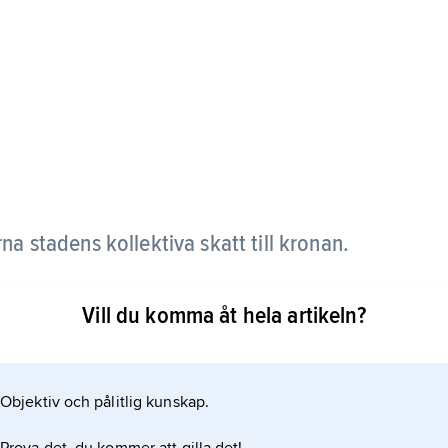
a stadens kollektiva skatt till kronan.
 behålla skatten mot att hålla stadens
Vill du komma åt hela artikeln?
t, finns bevarade endast från Stockholm och endast
Objektiv och pålitlig kunskap.