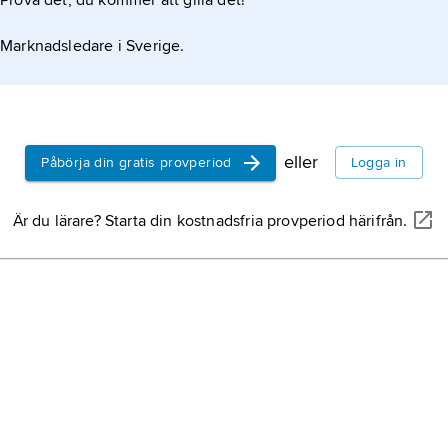
Prova det, du kommer att gilla det!
Marknadsledare i Sverige.
eller
Påbörja din gratis provperiod
Logga in
Är du lärare? Starta din kostnadsfria provperiod härifrån.