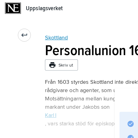
Uppslagsverket
Uppslagsverket
Skottland
Personalunion 
Skriv ut
Från 1603 styrdes Skottland inte dire
rådgivare och agenter, som under Jak
Motsättningarna mellan kungamakten o
markant under Jakobs son
Karl I
, vars starka stöd för episkopalkyrkan 