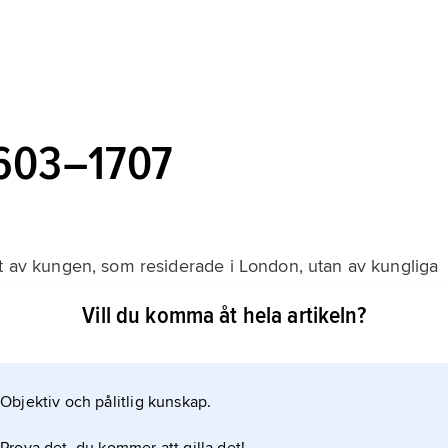
1603–1707
kt av kungen, som residerade i London, utan av kungliga
ob VI dominerade det skotska parlamentet.
Vill du komma åt hela artikeln?
ch de presbyterianska skikten ökade emellertid
ledde till grundandet av ett
Objektiv och pålitlig kunskap.