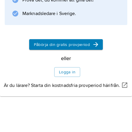
Prova det, du kommer att gilla det!
Marknadsledare i Sverige.
Information om artikeln
Påbörja din gratis provperiod
eller
Logga in
Är du lärare? Starta din kostnadsfria provperiod härifrån.