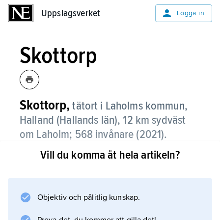
Uppslagsverket
Uppslagsverket
Logga in
Skottorp
Skottorp,
tätort i Laholms kommun,
Halland (Hallands län), 12 km sydväst
om Laholm;
568 invånare (2021)
.
Vill du komma åt hela artikeln?
Skottorp, som ligger vid Europaväg 6/20, var
ursprungligen stationssamhälle. Numera är
orten främst bostadsort med pendling till
Halmstad och Båstad.
Objektiv och pålitlig kunskap.