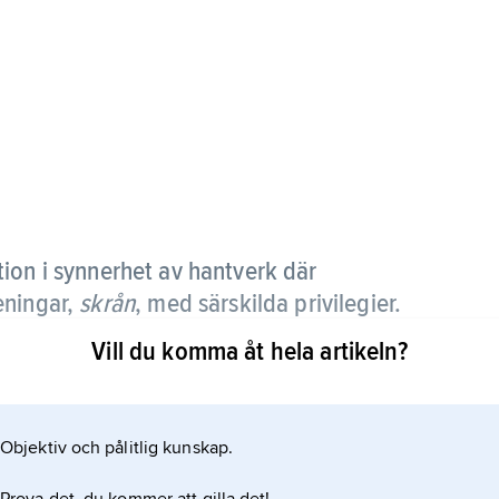
tion i synnerhet av hantverk där
eningar,
skrån
, med särskilda privilegier.
Vill du komma åt hela artikeln?
are påträffas i många kulturer. I Västeuropa kan
et, och det spreds under medeltiden över större
r närbesläktade yrken slöt sig samman för att
Objektiv och pålitlig kunskap.
produktionsmonopol. Endast de av skrået