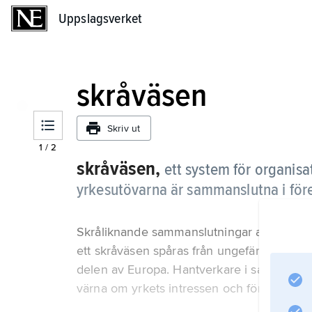
Uppslagsverket
Uppslagsverket
skråväsen
Skriv ut
1
/
2
skråväsen,
ett system för organisa
yrkesutövarna är sammanslutna i för
Skråliknande sammanslutningar av hantverk
ett skråväsen spåras från ungefär 1000-tal
delen av Europa. Hantverkare i samma elle
värna om yrkets intressen och försöka få 