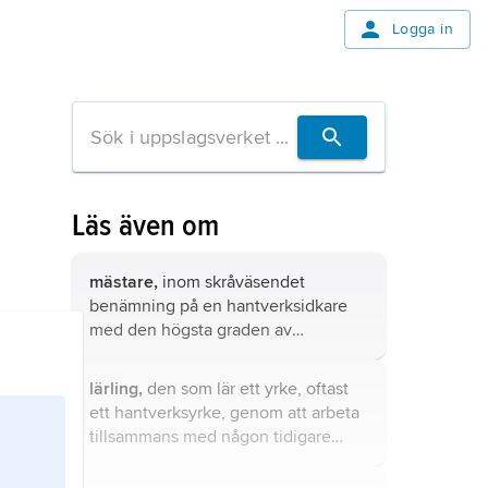
Logga in
Läs även om
mästare,
inom skråväsendet
benämning på en hantverksidkare
med den högsta graden av
yrkesskicklighet och med rätt att
självständigt utöva yrket med
lärling,
den som lär ett yrke, oftast
anställda gesäller och lärlingar.
ett hantverksyrke, genom att arbeta
tillsammans med någon tidigare
yrkesutbildad.