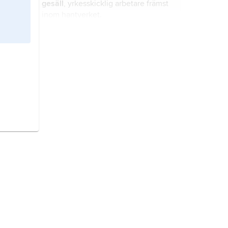
gesäll
, yrkesskicklig arbetare främst
inom hantverket.
hantverk,
produktionssätt som
innebär att hantverkaren själv svarar
för hela tillverkningen.