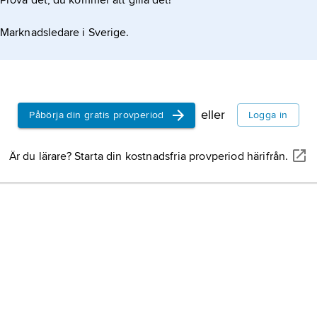
Prova det, du kommer att gilla det!
Marknadsledare i Sverige.
eller
Påbörja din gratis provperiod
Logga in
Är du lärare? Starta din kostnadsfria provperiod härifrån.