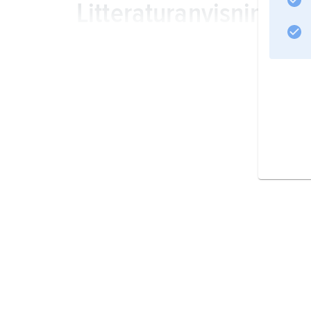
Litteraturanvisning
Information om artikeln