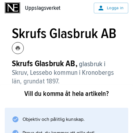
Uppslagsverket
Uppslagsverket
Logga in
Skrufs Glasbruk AB
Skrufs Glasbruk AB,
glasbruk i
Skruv, Lessebo kommun i Kronobergs
län, grundat 1897.
Vill du komma åt hela artikeln?
Produktionen har inriktats på finare handgjort
servis- och konstglas. Som formgivare har
bl.a. Bengt Edenfalk och Lars Hellsten arbetat.
Objektiv och pålitlig kunskap.