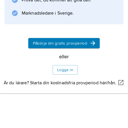
Prova det, du kommer att gilla det!
Information om artikeln
Marknadsledare i Sverige.
Påbörja din gratis provperiod
eller
Logga in
Är du lärare? Starta din kostnadsfria provperiod härifrån.