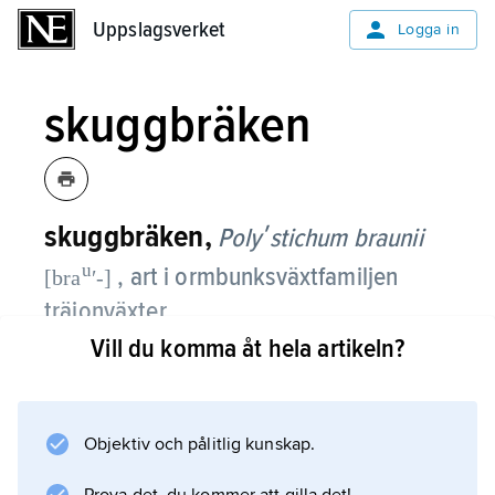
Uppslagsverket
Uppslagsverket
Logga in
skuggbräken
skuggbräken,
Polyʹstichum braunii
u
, art i ormbunksväxtfamiljen
[bra
ʹ-]
träjonväxter.
Vill du komma åt hela artikeln?
Det är en flerårig, uppemot 1 m hög art med
taggkantade, örtartade och på ovansidan
håriga blad. Bladen är två gånger pardelade.
Objektiv och pålitlig kunskap.
Sporgömmesamlingarna på bladens
undersida är täckta av sköldlika fjäll. Arten är