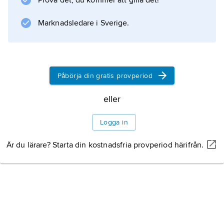
Prova det, du kommer att gilla det!
cirkumpolär och växer på skuggiga och
kalkhaltiga marker. I Sverige är den sällsynt
Marknadsledare i Sverige.
och finns bara i Skåne
Påbörja din gratis provperiod
Information om artikeln
eller
Logga in
Är du lärare? Starta din kostnadsfria provperiod härifrån.