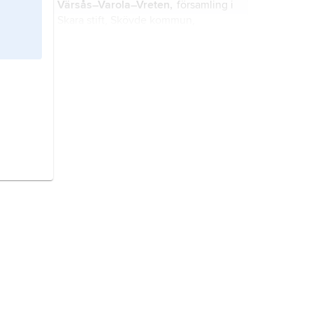
Värsås–Varola–Vreten,
församling i
Skara stift, Skövde kommun,
Västergötland (Västra Götalands län).
Axvall,
församling i Skara stift, Skara
kommun, Västergötland (Västra
Götalands län); 2 241 invånare (2016).
Sventorp–Forsby,
församling i Skara
stift, Skövde kommun, Västergötland
(Västra Götalands län).
Hökensås,
församling i Skara stift,
Tidaholms kommun, Västergötland
(Västra Götalands län).
Lödöse,
församling i Göteborgs stift,
Lilla Edets kommun, Västergötland
(Västra Götalands län).