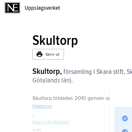
Uppslagsverket
Uppslagsverket
Skultorp
Skriv ut
Skultorp,
församling i Skara stift
Götalands län).
Skultorp bildades 2010 genom sammanslag
Häggum
,
Norra Kyrketorp
och