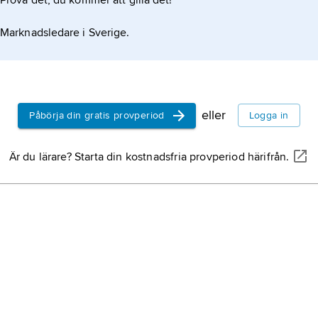
Prova det, du kommer att gilla det!
Marknadsledare i Sverige.
eller
Påbörja din gratis provperiod
Logga in
Är du lärare? Starta din kostnadsfria provperiod härifrån.