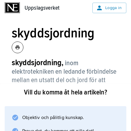
Uppslagsverket
Uppslagsverket
Logga in
skyddsjordning
skyddsjordning,
inom
elektrotekniken en ledande förbindelse
mellan en utsatt del och jord för att
förhindra farlig spänning på den utsatta
Vill du komma åt hela artikeln?
delen vid fel på isoleringen.
Objektiv och pålitlig kunskap.