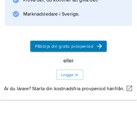
Prova det, du kommer att gilla det!
Information om artikeln
Marknadsledare i Sverige.
Påbörja din gratis provperiod
eller
Logga in
Är du lärare? Starta din kostnadsfria provperiod härifrån.