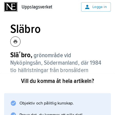
Uppslagsverket
Uppslagsverket
Logga in
Släbro
Släʹbro,
grönområde vid
Nyköpingsån, Södermanland, där 1984
tio hällristningar från bronsåldern
påträffades, tillsammans bestående av
Vill du komma åt hela artikeln?
440 figurer och 260 älvkvarnar.
Figurerna skiljer sig helt från dem på andra
hällristningar. De domineras av avrundat
Objektiv och pålitlig kunskap.
fyrsidiga ramar med inskrivna linje- och