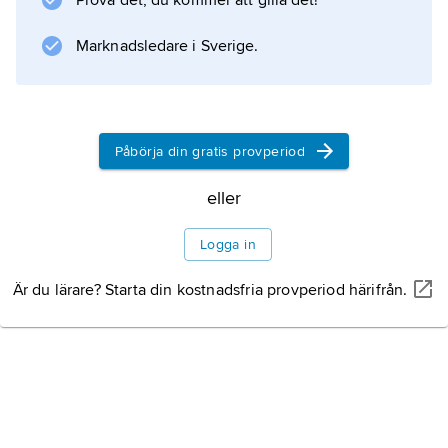
Prova det, du kommer att gilla det!
Marknadsledare i Sverige.
Påbörja din gratis provperiod
eller
Logga in
Är du lärare? Starta din kostnadsfria provperiod härifrån.