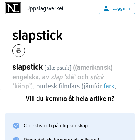
Uppslagsverket
Uppslagsverket
Logga in
slapstick
slapstick
((amerikansk)
[slæʹpstik]
engelska, av
slap
’slå’ och
stick
’käpp’)
,
burlesk filmfars (jämför
fars
,
Film) med våldsamma upptåg i högt
Vill du komma åt hela artikeln?
tempo.
Komiken uppstår genom galna, groteska
Objektiv och pålitlig kunskap.
överdrifter. Typiska inslag i slapstick är t.ex.
personer som halkar på bananskal, som