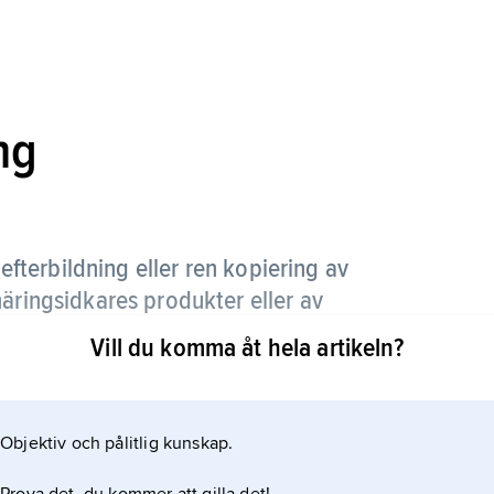
ng
fterbildning eller ren kopiering av
näringsidkares produkter eller av
dessa.
Vill du komma åt hela artikeln?
et efterbildade inte är skyddat av immaterialrätt men
ng i strid mot marknadsföringslagen.
Objektiv och pålitlig kunskap.