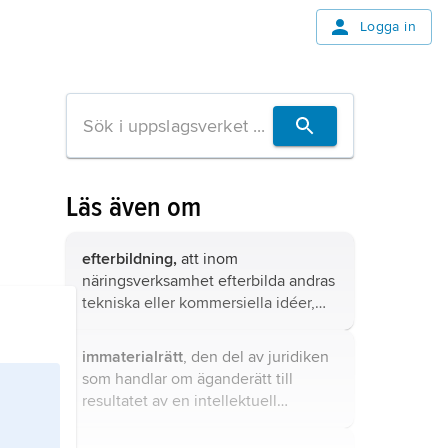
Logga in
Läs även om
efterbildning,
att inom
näringsverksamhet efterbilda andras
tekniska eller kommersiella idéer,
varor, kännetecken m.m.
immaterialrätt
, den del av juridiken
som handlar om äganderätt till
resultatet av en intellektuell
prestation, t.ex. uppfinningar,
varumärken, design eller texten i en