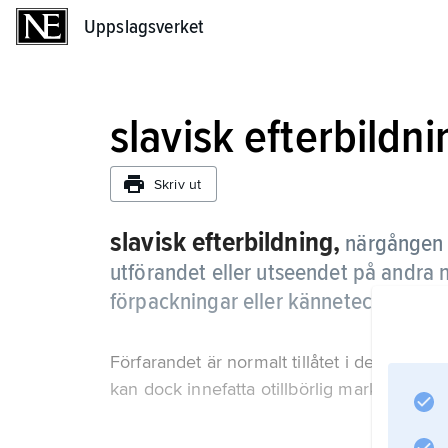
Uppslagsverket
Uppslagsverket
slavisk efterbildni
Skriv ut
slavisk efterbildning,
närgången e
utförandet eller utseendet på andra 
förpackningar eller kännetecken på 
Förfarandet är normalt tillåtet i den mån d
kan dock innefatta otillbörlig marknadsföri