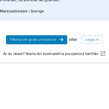
Prova det, du kommer att gilla det!
Marknadsledare i Sverige.
eller
Påbörja din gratis provperiod
Logga in
Är du lärare? Starta din kostnadsfria provperiod härifrån.