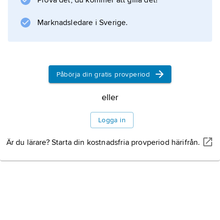
Prova det, du kommer att gilla det!
Marknadsledare i Sverige.
Information om artikeln
Påbörja din gratis provperiod
eller
Logga in
Är du lärare? Starta din kostnadsfria provperiod härifrån.