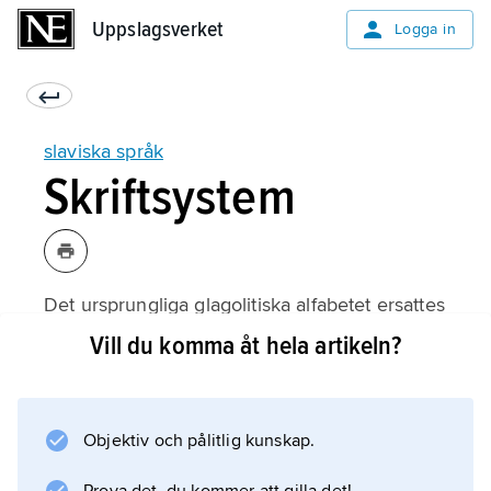
Uppslagsverket
Uppslagsverket
Logga in
slaviska språk
Skriftsystem
Det ursprungliga glagolitiska alfabetet ersattes
tidigt av det kyrilliska alfabetet som de
Vill du komma åt hela artikeln?
ortodoxa slavernas skrift. De romersk-katolska
slaverna använder latinskt alfabet. Även andra
skriftsystem (arabiska, grekiska) har använts
Objektiv och pålitlig kunskap.
sporadiskt.