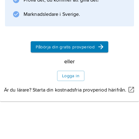
Prova det, du kommer att gilla det!
smådjur, och arten falsk putsarfisk (
Aspidoʹntus taeniaʹtus
Marknadsledare i Sverige.
) liknar putsarfiskar men biter i stället stycken
ur den fisk som vill putsas.
Påbörja din gratis provperiod
Information om artikeln
eller
Logga in
Är du lärare? Starta din kostnadsfria provperiod härifrån.