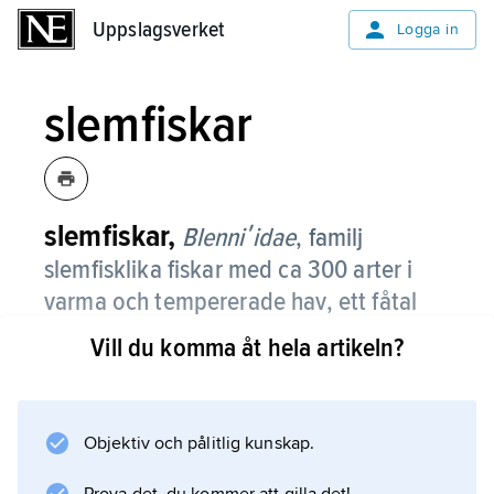
Uppslagsverket
Uppslagsverket
Logga in
slemfiskar
slemfiskar,
Blenniʹidae
,
familj
slemfisklika fiskar med ca 300 arter i
varma och tempererade hav, ett fåtal
arter, bl.a. flodslemfisk, i sötvatten.
Vill du komma åt hela artikeln?
De är rikligt slemtäckta och saknar vanligen
fjäll och simblåsa. På huvudets ovansida sitter
ofta hudtofsar. De flesta skrapar i sig alger
Objektiv och pålitlig kunskap.
från stenar. De äter även ryggradslösa