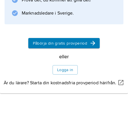
Prova det, du kommer att gilla det!
och djurlivet är
Marknadsledare i Sverige.
Information om artikeln
Påbörja din gratis provperiod
eller
Logga in
Är du lärare? Starta din kostnadsfria provperiod härifrån.