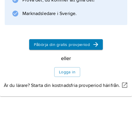
Prova det, du kommer att gilla det!
Marknadsledare i Sverige.
Påbörja din gratis provperiod
eller
Logga in
Är du lärare? Starta din kostnadsfria provperiod härifrån.