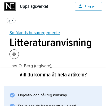
Uppslagsverket
Uppslagsverket
Logga in
Smålands husarregemente
Litteraturanvisning
Lars O. Berg (utgivare),
Kungl. Smålands husarregementes historia
Vill du komma åt hela artikeln?
(1975).
Objektiv och pålitlig kunskap.
Information om artikeln