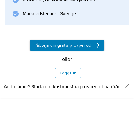
Prova det, du kommer att gilla det!
Information om artikeln
Marknadsledare i Sverige.
Påbörja din gratis provperiod
eller
Logga in
Är du lärare? Starta din kostnadsfria provperiod härifrån.