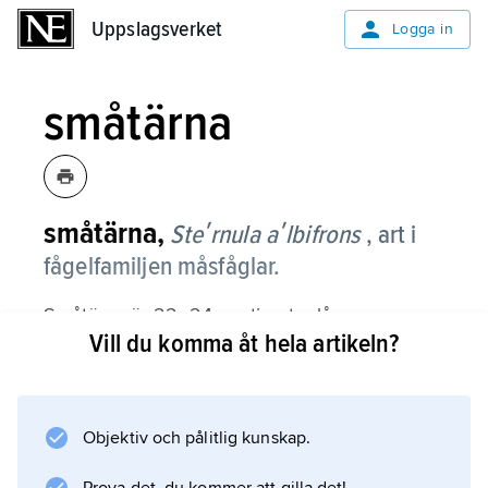
Uppslagsverket
Uppslagsverket
Logga in
småtärna
småtärna,
Steʹrnula aʹlbifrons
, art i
fågelfamiljen måsfåglar.
Småtärna är 22–24 centimeter lång
Vill du komma åt hela artikeln?
och därmed minst av Europas tärnor. Den är
vit med grå vingar, svart hjässa och vit panna
och har svartspetsad, gul näbb och gula ben.
Objektiv och pålitlig kunskap.