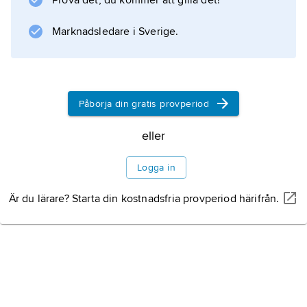
Prova det, du kommer att gilla det!
är gula–tegelröda och blir gröna först efter 4–
8 månader. Arten är utpräglat trädlevande och
Marknadsledare i Sverige.
Information om artikeln
Påbörja din gratis provperiod
eller
Logga in
Är du lärare? Starta din kostnadsfria provperiod härifrån.