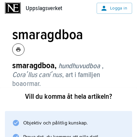
Uppslagsverket
Uppslagsverket
Logga in
smaragdboa
smaragdboa,
hundhuvudboa
,
Coraʹllus caniʹnus
, art i familjen
boaormar.
Vill du komma åt hela artikeln?
Den förekommer i regnskogsområden i norra
Sydamerika. Arten kan bli drygt 2 m lång och
har väl avsatt huvud, och den långsmala
kroppen är tillplattad från sidorna. Ryggen är
Objektiv och pålitlig kunskap.
grön med vita fläckar och buken gul. Ungarna