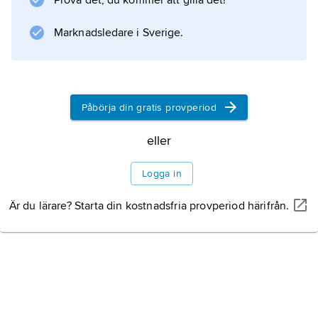
Prova det, du kommer att gilla det!
Marknadsledare i Sverige.
Påbörja din gratis provperiod
eller
Logga in
Är du lärare? Starta din kostnadsfria provperiod härifrån.