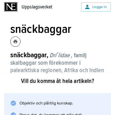
Uppslagsverket
Uppslagsverket
Logga in
snäckbaggar
snäckbaggar,
Driʹlidae
, familj
skalbaggar som förekommer i
palearktiska regionen, Afrika och Indien
och omfattar ca 80 arter, varav två i
Vill du komma åt hela artikeln?
Sverige, båda mycket sällsynta.
De är 3–15 mm långa och bruna–svarta.
Hanen har fullt utvecklade täck- och
Objektiv och pålitlig kunskap.
flygvingar och besöker blommor och annan