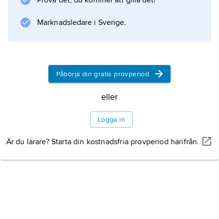
Prova det, du kommer att gilla det!
vegetation. Honan är vinglös och larvlik och
lever på marken. Larverna livnär sig av
Marknadsledare i Sverige.
landsnäckor.
Påbörja din gratis provperiod
Information om artikeln
eller
Logga in
Är du lärare? Starta din kostnadsfria provperiod härifrån.