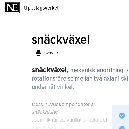
Uppslagsverket
Uppslagsverket
snäckväxel
Skriv ut
snäckväxel,
mekanisk anordning f
rotationsrörelse mellan två axlar i sk
under rät vinkel.
Dess huvudkomponenter är
snäckhjulet
, som liknar ett vanligt snedkugghjul, och
snäckskruven