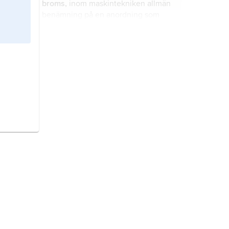
broms,
inom maskintekniken allmän
benämning på en anordning som
helt eller delvis reducerar
rörelsehastigheten hos maskiner,
fordon och apparater och vid behov
gänga,
regelbunden in- eller
också förmår att hålla dem stilla trots
utvändig räffling eller vågighet hos
verkan av rörelsebefrämjande yttre
cylindriska ytor: utvändiga gängor på
krafter.
skruvar och axeltappar, invändiga
gängor i muttrar och hål.
planet
, typ av kropp i bana kring en
stjärna.
rygg,
hos människan bålens baksida
från nackbenet ned till svansbenet.