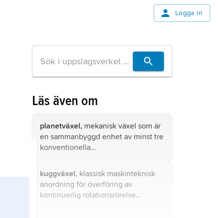
Logga in
Läs även om
planetväxel,
mekanisk växel som är
en sammanbyggd enhet av minst tre
konventionella
transmissionselement, vanligen
kugghjul.
kuggväxel,
klassisk maskinteknisk
an­ordning för överföring av
kontinuerlig rotationsrörelse
och/eller vridmoment mellan två
axlar med var sitt kugghjul.