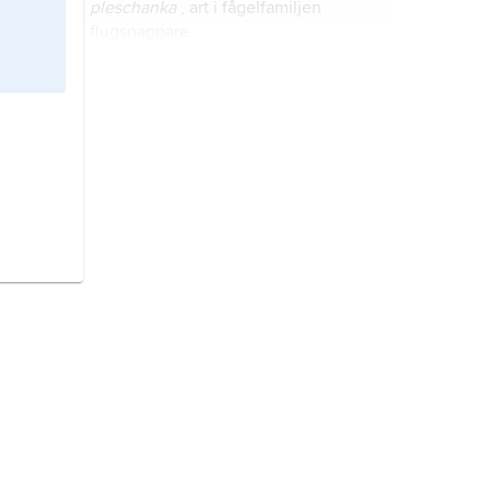
pleschanka
, art i fågelfamiljen
flugsnappare.
trädnäktergal,
Cercotrichas
galactotes
, art i fågelfamiljen
flugsnappare.
stentrast,
Monticola saxatilis
, art i
fågelfamiljen flugsnappare.
rallhäger,
Ardeola ralloides
, art i
fågelfamiljen hägrar.
smyrnakungsfiskare,
Halcyon
smyrnensis
, art i fågelfamiljen
kungsfiskare.
provencesångare,
Curruca undata
,