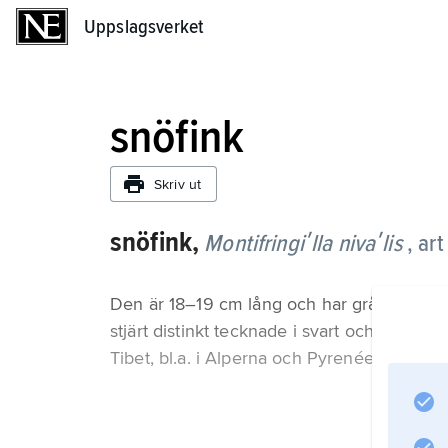
Uppslagsverket
Uppslagsverket
snöfink
Skriv ut
snöfink,
Montifringiʹlla nivaʹlis
, ar
Den är 18–19 cm lång och har grått huvud,
stjärt distinkt tecknade i svart och vitt. Ar
Tibet, bl.a. i Alperna och Pyrenéerna.