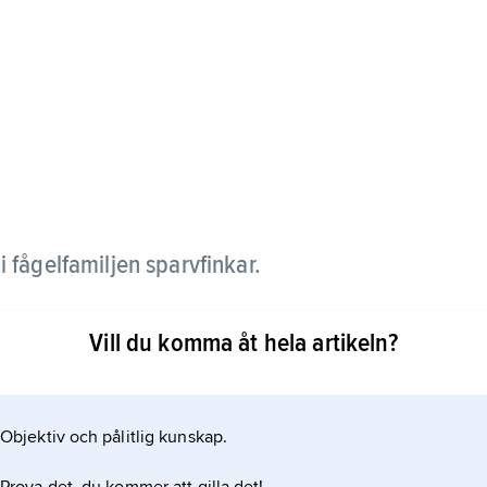
t i fågelfamiljen sparvfinkar.
 brun rygg och gråvit undersida samt vingar och
Vill du komma åt hela artikeln?
ten häckar i höga berg från sydvästra Europa till
Objektiv och pålitlig kunskap.