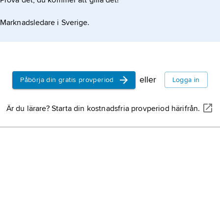
Prova det, du kommer att gilla det!
Marknadsledare i Sverige.
eller
Påbörja din gratis provperiod
Logga in
Är du lärare? Starta din kostnadsfria provperiod härifrån.