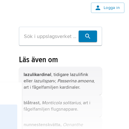
Logga in
Läs även om
lazulikardinal
, tidigare lazulifink
eller
lazulisparv
,
Passerina amoena
,
art i fågelfamiljen kardinaler.
blåtrast,
Monticola solitarius
, art i
fågelfamiljen flugsnappare.
nunnestenskvätta,
Oenanthe