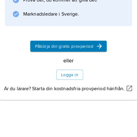
Prova det, du kommer att gilla det!
Information om artikeln
Marknadsledare i Sverige.
Påbörja din gratis provperiod
eller
Logga in
Är du lärare? Starta din kostnadsfria provperiod härifrån.