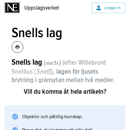
Uppslagsverket
Uppslagsverket
Logga in
Snells lag
Snells lag
(efter Willebrord
[snɛʹls]
Snellius [
Snell
])
,
lagen för ljusets
brytning i gränsytan mellan två medier.
Vill du komma åt hela artikeln?
Se
brytningslagen
.
Objektiv och pålitlig kunskap.