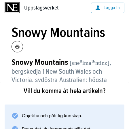
Uppslagsverket
Uppslagsverket
Logga in
Snowy Mountains
Snowy Mountains
u
u
,
[snə
ima
ʹntinz]
bergskedja i New South Wales och
Victoria, sydöstra Australien; högsta
toppen Mount Kosciuszko (2 228 m ö.h.)
Vill du komma åt hela artikeln?
är Australiens högsta berg.
I S. finns en rad vintersportorter, särskilt i
Objektiv och pålitlig kunskap.
Kosciuszko National Park, samt utmärkta
möjligheter till fjällvandring sommartid. I