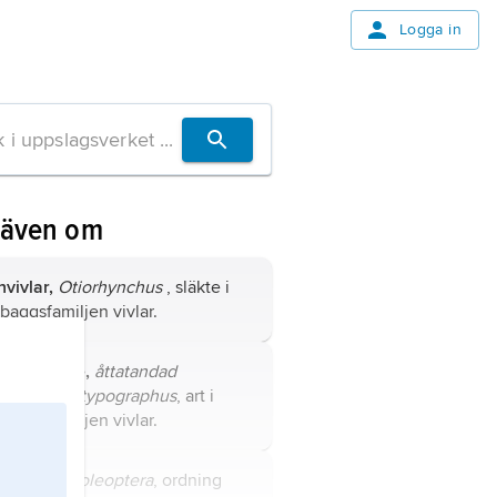
Logga in
 även om
nvivlar,
Otiorhynchus
, släkte i
lbaggsfamiljen vivlar.
nbarkborre,
åttatandad
kborre
,
Ips typographus
, art i
lbaggsfamiljen vivlar.
lbaggar,
Coleoptera
, ordning