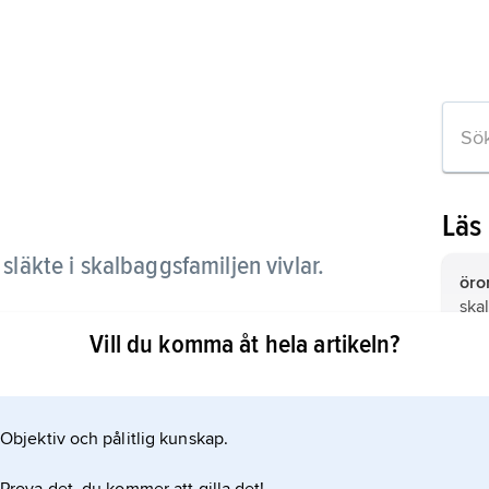
Läs
,
släkte i skalbaggsfamiljen vivlar.
öro
ska
ige.
Vill du komma åt hela artikeln?
gra
bar
ska
Objektiv och pålitlig kunskap.
ln
ska