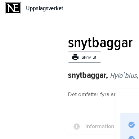
Uppslagsverket
Uppslagsverket
snytbaggar
Skriv ut
snytbaggar,
Hyloʹbius
Det omfattar fyra arter i Sver
Information om artike