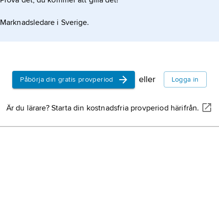
Prova det, du kommer att gilla det!
ins
utb
Marknadsledare i Sverige.
känd
col
kol
dec
ska
eller
Påbörja din gratis provperiod
Logga in
är 
sko
elle
Är du lärare? Starta din kostnadsfria provperiod härifrån.
mör
spa
art 
stå
sy
fam