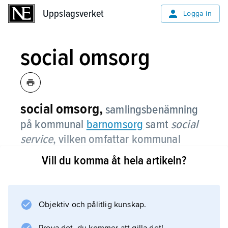
Uppslagsverket
Uppslagsverket
Logga in
social omsorg
social omsorg,
samlingsbenämning
på kommunal
barnomsorg
samt
social
service
, vilken omfattar kommunal
äldre- och handikappomsorg.
Vill du komma åt hela artikeln?
Genom den s.k. ädelreformen 1992 har
kommunen fått ett samlat ansvar för omsorg
och vård till äldre och handikappade. I
Objektiv och pålitlig kunskap.
gymnasieskolan finns ett omvårdnadsprogram