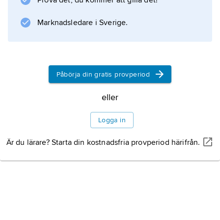
Prova det, du kommer att gilla det!
varaktiga orsaker till andra personers
beteende (se
Marknadsledare i Sverige.
attributionsteorier
) och hur vi formar intryck av andra personers
personlighet (se
personperception
Påbörja din gratis provperiod
).
eller
Logga in
Information om artikeln
Är du lärare? Starta din kostnadsfria provperiod härifrån.