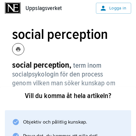
Uppslagsverket
Uppslagsverket
Logga in
social perception
social perception,
term inom
socialpsykologin för den process
genom vilken man söker kunskap om
andra människor.
Vill du komma åt hela artikeln?
Man talar om tre aspekter av social
perception: hur vi bildar oss uppfattningar om
andra personers sinnesstämningar, känslor
Objektiv och pålitlig kunskap.
och emotioner, hur vi lär oss förstå mer