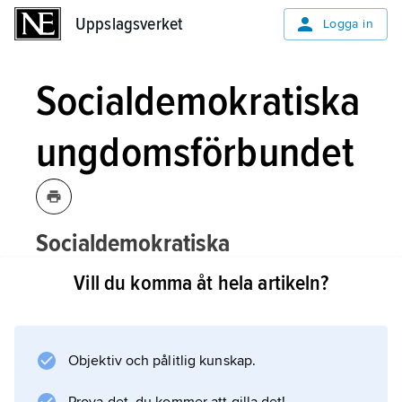
Uppslagsverket
Uppslagsverket
Logga in
Socialdemokratiska
ungdomsförbundet
Socialdemokratiska
ungdomsförbundet,
SDU
,
det första
Vill du komma åt hela artikeln?
ungdomsförbundet på
socialdemokratisk grund, bildat 1903.
Objektiv och pålitlig kunskap.
SDU startade som en partilojal
ungdomsorganisation med en klart