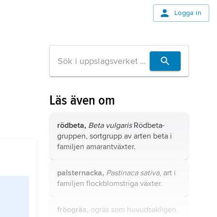
Logga in
Läs även om
rödbeta,
Beta vulgaris
Rödbeta-
gruppen, sortgrupp av arten beta i
familjen amarantväxter.
palsternacka,
Pastinaca sativa
, art i
familjen flockblomstriga växter.
fröogräs,
ogräs som huvudsakligen