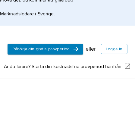
Prova det, du kommer att gilla det!
Marknadsledare i Sverige.
eller
Påbörja din gratis provperiod
Logga in
Är du lärare? Starta din kostnadsfria provperiod härifrån.