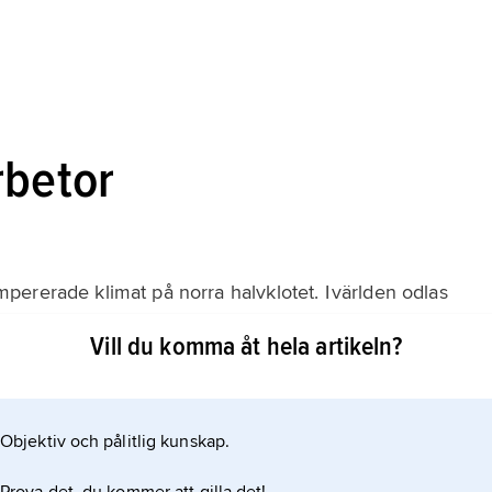
rbetor
ererade klimat på norra halvklotet. I världen odlas
ar (2007). Ca 75 % härav finns i Europa, främst i Ukraina
Vill du komma åt hela artikeln?
a en tredjedel av världens sockerbetsareal. Under
h Tyskland världens största sockerbetsproducenter
Objektiv och pålitlig kunskap.