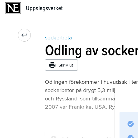
Uppslagsverket
Uppslagsverket
sockerbeta
Odling av socke
Skriv ut
Odlingen förekommer i huvudsak i temp
sockerbetor på drygt 5,3 miljoner hekt
och Ryssland, som tillsammans har när
2007 var Frankrike, USA, Ryssland oc