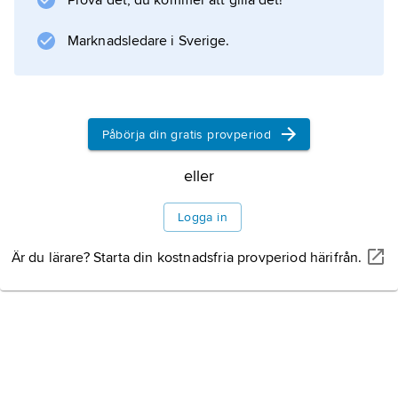
Prova det, du kommer att gilla det!
maj 1944 de japanska sjökrigsoperationerna.
Marknadsledare i Sverige.
Information om artikeln
Påbörja din gratis provperiod
eller
Logga in
Är du lärare? Starta din kostnadsfria provperiod härifrån.