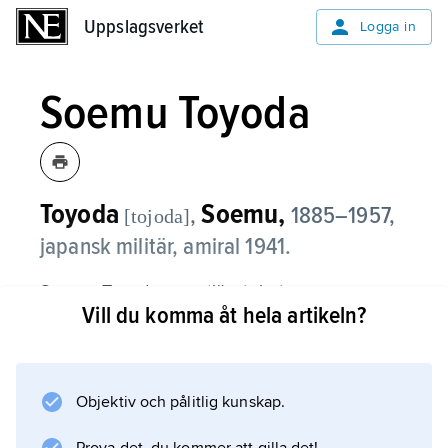
Uppslagsverket
Uppslagsverket
Logga in
Soemu Toyoda
Toyoda
Soemu,
,
1885–1957,
[tojoda]
japansk militär, amiral 1941.
Soemu Toyoda, som tjänstgjort som
Vill du komma åt hela artikeln?
marinattaché i London efter första
världskriget, innehade ett flertal
ministerposter 1940–41. Efter anfallet på
Pearl Harbor
Objektiv och pålitlig kunskap.
1941 utnämndes han till amiral och ledde från