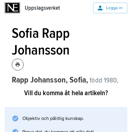
Uppslagsverket
Uppslagsverket
Logga in
Sofia Rapp
Johansson
Rapp Johansson, Sofia,
född 1980,
författare.
Vill du komma åt hela artikeln?
Sofia Rapp Johansson debuterade 2007 med
den uppmärksammade lyriska berättelsen
Silverfisken
Objektiv och pålitlig kunskap.
, där hon fångar det lilla barnets upplevelser