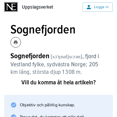
Uppslagsverket
Uppslagsverket
Logga in
Sognefjorden
Sognefjorden
,
fjord i
[sɔʹŋnəfju:rən]
Vestland fylke, sydvästra Norge; 205
km lång, största djup 1 308 m.
Vill du komma åt hela artikeln?
Sognefjorden är Norges längsta och djupaste
fjord. Tröskeldjupet vid mynningen är 158 m.
Vattnet är salt på djupet men bräckt vid ytan.
Största tillflödet är Jostedalselva.
Objektiv och pålitlig kunskap.