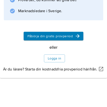
Prova det, du kommer att gilla det!
Marknadsledare i Sverige.
Information om artikeln
Påbörja din gratis provperiod
eller
Logga in
Är du lärare? Starta din kostnadsfria provperiod härifrån.