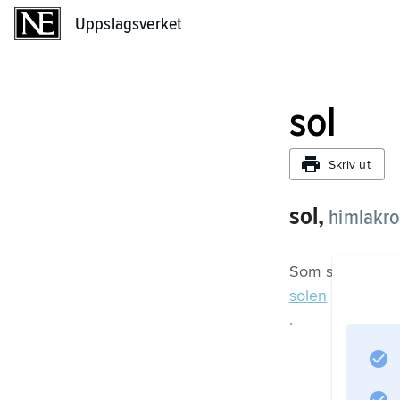
Uppslagsverket
Uppslagsverket
sol
Skriv ut
sol,
himlakr
Som solsysteme
solen
.