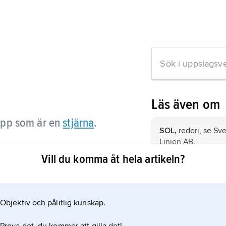
Läs även om
opp som är en
stjärna
.
SOL,
rederi, se
Sve
Linien AB
.
ts centralkropp, se
Vill du komma åt hela artikeln?
konjunktion
, tillfä
himlakroppar syns 
himlen.
Objektiv och pålitlig kunskap.
daglig rörelse,
den