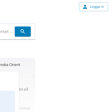
Logga in
nska Orient
lle när två
nära varandra på
 skenbara rörelse