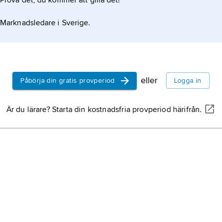
Prova det, du kommer att gilla det!
över himlen från ö
ion om artikeln
som himlakropparna
Marknadsledare i Sverige.
följd av att jorden 
håll.
heliocentrisk värld
jorden och övriga 
tänks röra sig kring
uppfattas som univ
eller
Påbörja din gratis provperiod
Logga in
medelpunkt.
sol
, ett system in
fritt svävande part
Är du lärare? Starta din kostnadsfria provperiod härifrån.
som kan vara en vä
opposition
, i astro
då en planet (elle
himlakropp) befinne
riktning mot solen 
sol
, musikterm, se
använd som namn 
tonen i respektive
tonerna g, d respek