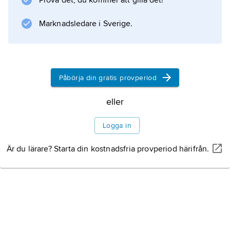
Prova det, du kommer att gilla det!
Grundtanken är lika lön för lika arbete, oavsett
i vilket företag eller inom vilken bransch
Marknadsledare i Sverige.
arbetet utförs. Den har senare kommit att
förknippas med strävanden att utjämna
löneklyftorna på arbetsmarknaden mellan
kvalificerade och mindre kvalificerade
Påbörja din gratis provperiod
arbetstagare genom särskilda
eller
låglönesatsningar.
Logga in
Är du lärare? Starta din kostnadsfria provperiod härifrån.
Information om artikeln