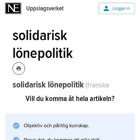
Uppslagsverket
Uppslagsverket
Logga in
solidarisk
lönepolitik
solidarisk lönepolitik
(franska
solidaire
’gemensamt ansvarig’, av latin
Vill du komma åt hela artikeln?
soʹlidum
’det hela’, ’hela summan’, av
soʹlidus
, här ’hel’)
,
lönepolitisk teori
som LO formulerade i början av 1950-
Objektiv och pålitlig kunskap.
talet.