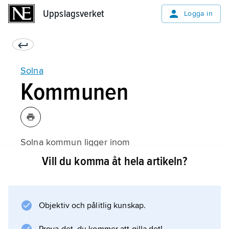
Uppslagsverket
Uppslagsverket
Logga in
Solna
Kommunen
Solna kommun ligger inom
Storstockholmsregionen i Uppland
Vill du komma åt hela artikeln?
(Stockholms län); 19 km², 85 450 invånare
(2022). Kommunen genomkorsas av
järnvägen Stockholm–Uppsala.
Objektiv och pålitlig kunskap.
Kommuncentrum är staden Solna som
statistiskt är en del av Stockholms tätort.