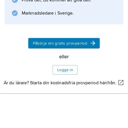
Prova det, du kommer att gilla det!
Marknadsledare i Sverige.
Information om artikeln
Påbörja din gratis provperiod
eller
Logga in
Är du lärare? Starta din kostnadsfria provperiod härifrån.