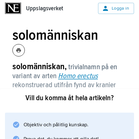
Uppslagsverket
Uppslagsverket
Logga in
solomänniskan
solomänniskan,
trivialnamn på en
variant av arten
Homo erectus
rekonstruerad utifrån fynd av kranier
och skelettdelar hittade vid början av
Vill du komma åt hela artikeln?
1930-talet nära Ngandong vid
Solofloden på östra Java.
Objektiv och pålitlig kunskap.
Dess morfologi är typisk för
Homo erectus