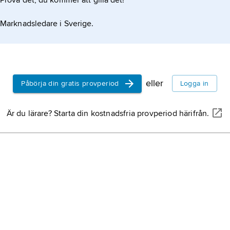
Prova det, du kommer att gilla det!
Marknadsledare i Sverige.
eller
Påbörja din gratis provperiod
Logga in
Är du lärare? Starta din kostnadsfria provperiod härifrån.