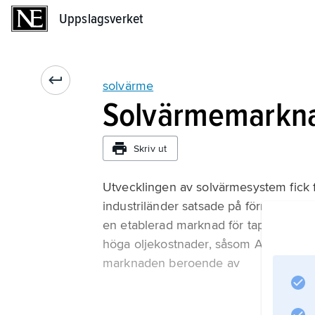
Uppslagsverket
Uppslagsverket
solvärme
Solvärmemarkn
Skriv ut
Utvecklingen av solvärmesystem fick fa
industriländer satsade på förnybara ener
en etablerad marknad för tappvarmva
höga oljekostnader, såsom Australien, I
marknaden beroende av