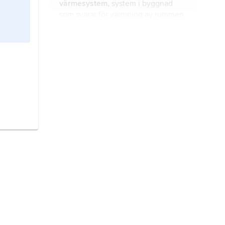
värmesystem,
system i byggnad
som svarar för värmning av rummen
och av tappvarmvatten.
geotermisk energi
, energi i form av
värme som finns lagrad i
berggrunden sedan jordens
bildande eller som ständigt nybildas
genom radioaktivt sönderfall i
värmepump,
anordning som gör det
jordens inre.
möjligt att nyttiggöra värmeenergi
från värmekällor vid låg temperatur.
vattenförsörjning,
vattenanvändning
, distribution av
dricksvatten till människor och djur
samt vatten för industrin (t.ex.
processvatten och kylvatten) och
energi
, förmågan hos ett fysiskt
vatten till jordbruket (bevattning).
system att utföra arbete.