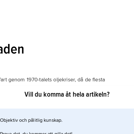
aden
rt genom 1970-talets oljekriser, då de flesta
gikällor som alternativ till fossila bränslen. Det finns
Vill du komma åt hela artikeln?
ttensystem i många länder med gynnsamt klimat och
srael och Kina. I de flesta övriga länderna är
Objektiv och pålitlig kunskap.