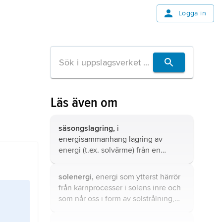
Logga in
Läs även om
säsongslagring,
i
energisammanhang lagring av
energi (t.ex. solvärme) från en
säsong med energiöverskott
(sommar) för användning senare
solenergi,
energi som ytterst härrör
(vintertid).
från kärnprocesser i solens inre och
som når oss i form av solstrålning,
solstrålningsenergi
.