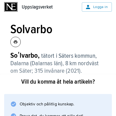
Uppslagsverket
Uppslagsverket
Logga in
Solvarbo
Soʹlvarbo,
tätort i Säters kommun,
Dalarna (Dalarnas län), 8 km nordväst
om Säter;
315 invånare (2021)
.
Vill du komma åt hela artikeln?
Solvarbo, som är beläget vid riksväg 70, ligger
i jordbruksbygd med gammal, tät
bybebyggelse.
Objektiv och pålitlig kunskap.