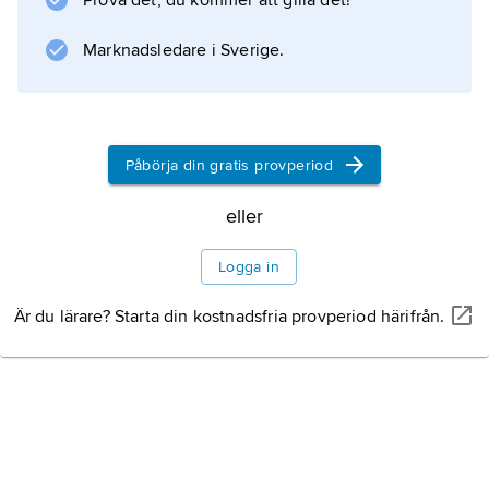
Prova det, du kommer att gilla det!
Information om artikeln
Marknadsledare i Sverige.
Påbörja din gratis provperiod
eller
Logga in
Är du lärare? Starta din kostnadsfria provperiod härifrån.