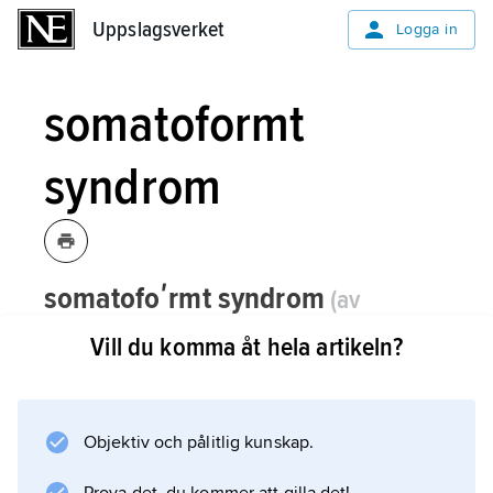
Uppslagsverket
Uppslagsverket
Logga in
somatoformt
syndrom
somatofoʹrmt syndrom
(av
somato
-
och latin -
foʹrmis
’-liknande’,
Vill du komma åt hela artikeln?
av
foʹrma
’gestalt’, ’utseende’, ’form’)
,
sjukdomsbild som liknar kroppslig
(somatisk) sjukdom men har uppkommit
Objektiv och pålitlig kunskap.
genom
somatisering
.