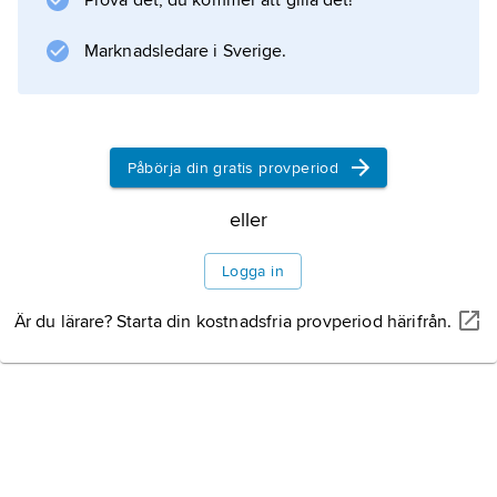
Prova det, du kommer att gilla det!
Marknadsledare i Sverige.
Information om artikeln
Påbörja din gratis provperiod
eller
Logga in
Är du lärare? Starta din kostnadsfria provperiod härifrån.