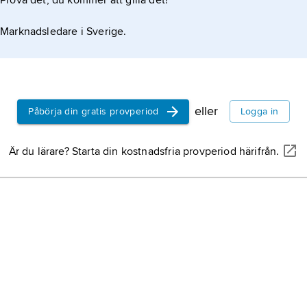
Prova det, du kommer att gilla det!
Marknadsledare i Sverige.
eller
Påbörja din gratis provperiod
Logga in
Är du lärare? Starta din kostnadsfria provperiod härifrån.