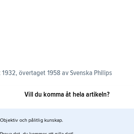
 1932, övertaget 1958 av Svenska Philips
Vill du komma åt hela artikeln?
för inspelning och utgivning av grammofonskivor.
 den svenska populärmusiken under 1930–50-talen,
rbete med danska Tono. Bland S:s artister fanns
Objektiv och pålitlig kunskap.
 Ulla Billquist. Producenterna på S.