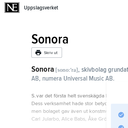
Uppslagsverket
Uppslagsverket
Sonora
Skriv ut
Sonora
,
skivbolag grundat
[sono:ʹra]
AB, numera Universal Music AB.
S. var det första helt svenskägda bolaget 
Dess verksamhet hade stor betydelse för
men bolaget gav även ut konstmusik i sama
Carl Jularbo, Alice Babs, Åke Grönberg och