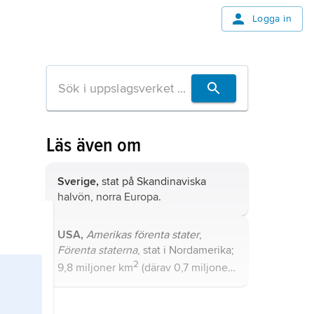
Logga in
Läs även om
Sverige,
stat på Skandinaviska
halvön, norra Europa.
USA,
Amerikas förenta stater
,
Förenta staterna
, stat i Nordamerika;
2
9,8 miljoner km
(därav 0,7 miljoner
2
km
vatten), 336,6 miljoner invånare
(2024).