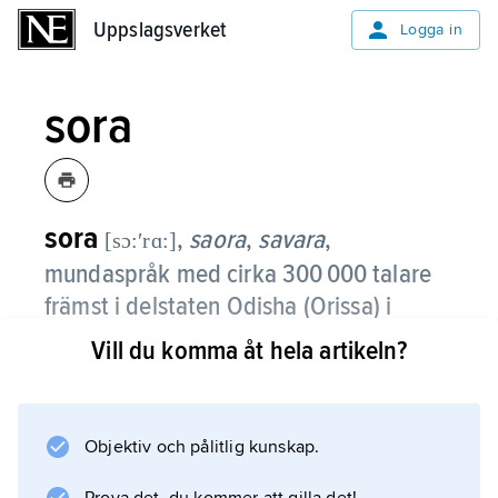
Uppslagsverket
Uppslagsverket
Logga in
sora
sora
,
saora
,
savara
,
[sɔ:ʹrɑ:]
mundaspråk med cirka 300 000 talare
främst i delstaten Odisha (Orissa) i
Indien.
Vill du komma åt hela artikeln?
Objektiv och pålitlig kunskap.
Information om artikeln