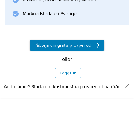
Prova det, du kommer att gilla det!
Marknadsledare i Sverige.
Påbörja din gratis provperiod
eller
Logga in
Är du lärare? Starta din kostnadsfria provperiod härifrån.