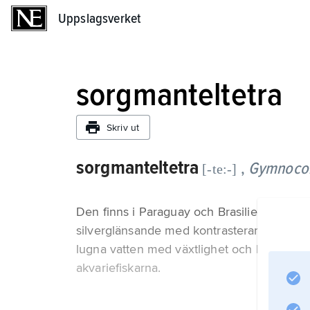
Uppslagsverket
Uppslagsverket
sorgmanteltetra
Skriv ut
sorgmanteltetra
,
Gymnocor
[-te:-]
Den finns i Paraguay och Brasilien, kan bl
silverglänsande med kontrasterande mörka m
lugna vatten med växtlighet och livnär sig 
akvariefiskarna.