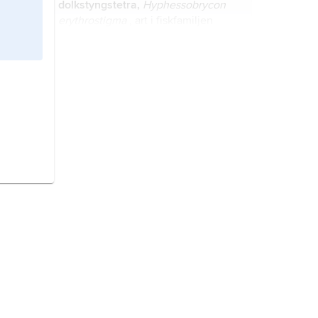
dolkstyngstetra,
Hyphessobrycon
erythrostigma
, art i fiskfamiljen
laxkarpar. Den finns i västra
Amazonområdet och blir upp till 9
cm lång.
neontetra,
Paracheirodon
innesi
, art
i fiskfamiljen laxkarpar.
lykttetra,
Hemigrammus ocellifer
,
art i fiskfamiljen laxkarpar.
i
kardinaltetra,
Paracheirodon
[-çe
-]
axelrodi
, art i fiskfamiljen laxkarpar.
spansk killi
,
Aphanius iberus
, art i
fiskfamiljen tandkarpar.
siklöja,
blikta
,
Coregonus albula
, art
i familjen laxfiskar.