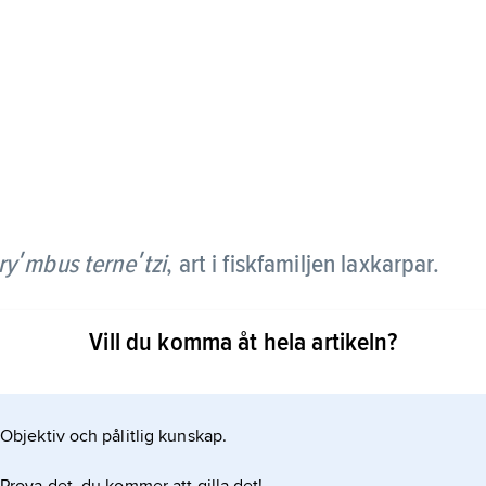
yʹmbus terneʹtzi
, art i fiskfamiljen laxkarpar.
i ca 5 cm lång och har skivliknande form. Den är
Vill du komma åt hela artikeln?
arkeringar, särskilt som ung. Arten lever i stim i
av djurplankton. Den hör till de vanligaste
Objektiv och pålitlig kunskap.