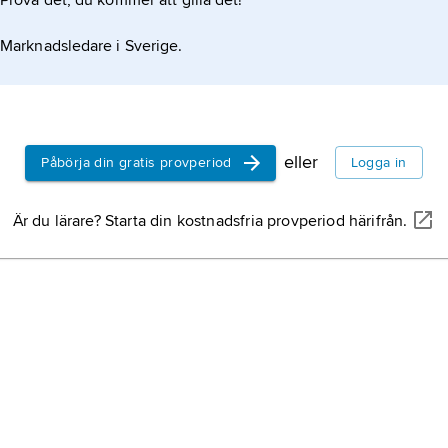
Prova det, du kommer att gilla det!
Marknadsledare i Sverige.
eller
Påbörja din gratis provperiod
Logga in
Är du lärare? Starta din kostnadsfria provperiod härifrån.