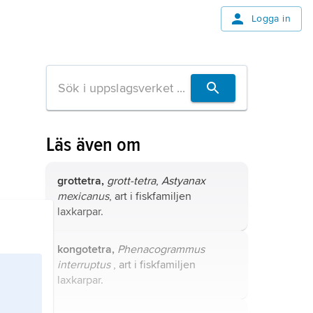
Logga in
Läs även om
grottetra,
grott-tetra
,
Astyanax
mexicanus
, art i fiskfamiljen
laxkarpar.
kongotetra,
Phenacogrammus
interrup­tus
, art i fiskfamiljen
laxkarpar.