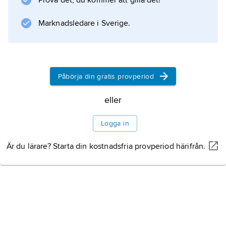
Prova det, du kommer att gilla det!
sandhög (en sandhög upphör inte att vara en
sandhög när man avlägsnar ett sandkorn).
Marknadsledare i Sverige.
Alltså
Påbörja din gratis provperiod
Information om artikeln
eller
Logga in
Är du lärare? Starta din kostnadsfria provperiod härifrån.