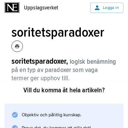
Uppslagsverket
Uppslagsverket
Logga in
soritetsparadoxer
soritetsparadoxer,
logisk benämning
på en typ av paradoxer som vaga
termer ger upphov till.
Vill du komma åt hela artikeln?
Ett typexempel, som diskuterades redan
under antiken, är följande: En samling av 100
000 sandkorn utgör en sandhög. Om en
samling av n sandkorn utgör en sandhög, så
Objektiv och pålitlig kunskap.
utgör också en samling av n−1 sandkorn en