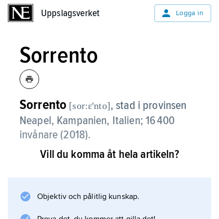
Uppslagsverket
Uppslagsverket
Logga in
Sorrento
Sorrento
,
stad i provinsen
[sor:ɛʹnto]
Neapel, Kampanien, Italien; 16 400
invånare (2018).
Vill du komma åt hela artikeln?
Sorrento, som är beläget på en naturlig
terrass 50 meter över havet på den norra
sidan av Sorrentohalvön, är en betydande
turistort.
Objektiv och pålitlig kunskap.