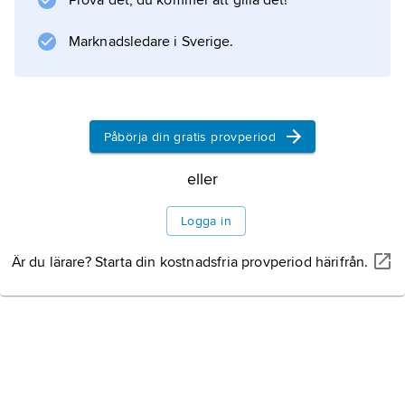
Prova det, du kommer att gilla det!
Marknadsledare i Sverige.
Information om artikeln
Påbörja din gratis provperiod
eller
Logga in
Är du lärare? Starta din kostnadsfria provperiod härifrån.