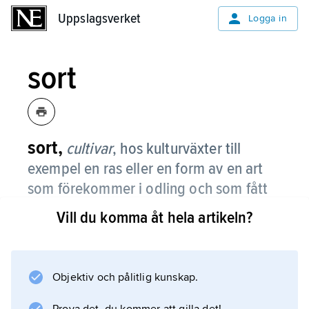
Uppslagsverket
Uppslagsverket
Logga in
sort
sort,
cultivar
,
hos kulturväxter till
exempel en ras eller en form av en art
som förekommer i odling och som fått
särskilt sortnamn; namnet anges
Vill du komma åt hela artikeln?
vanligen efter artens vetenskapliga
namn inom enkla eller dubbla
citationstecken, till exempel
Objektiv och pålitlig kunskap.
petuniasorten
Petunia axillaris
’White
Magic’.