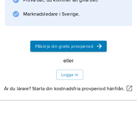
Prova det, du kommer att gilla det!
Många växter i odling har ett ibland stort antal
Marknadsledare i Sverige.
dylika
namnsorter
, och sorterna är ibland sammanförda till
sortgrupper. Hos till exempel rosor och dahlior
Påbörja din gratis provperiod
finns tusentals namnsatta sorter och ett stort
eller
antal sortgrupper.
Logga in
Är du lärare? Starta din kostnadsfria provperiod härifrån.
Information om artikeln