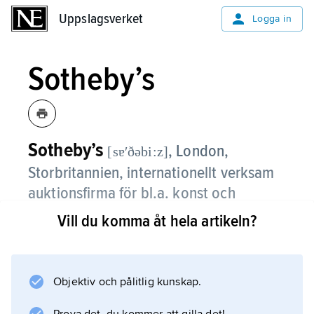
Uppslagsverket
Uppslagsverket
Logga in
Sotheby’s
Sotheby’s
,
London,
[sɐʹðəbi:z]
Storbritannien, internationellt verksam
auktionsfirma för bl.a. konst och
antikviteter.
Vill du komma åt hela artikeln?
Sotheby’s, som grundades 1744 av Samuel
Baker (död 1778), är uppkallad efter dennes
efterföljare John Sotheby (1778–1807). Utom
Objektiv och pålitlig kunskap.
auktionshus i London och New York har