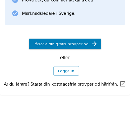
Prova det, du kommer att gilla det!
Sotheby’s filialer i ett flertal länder, bl.a. i
Sverige.
Marknadsledare i Sverige.
Information om artikeln
Påbörja din gratis provperiod
eller
Logga in
Är du lärare? Starta din kostnadsfria provperiod härifrån.