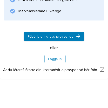
Prova det, du kommer att gilla det!
Marknadsledare i Sverige.
Information om artikeln
Påbörja din gratis provperiod
eller
Logga in
Är du lärare? Starta din kostnadsfria provperiod härifrån.