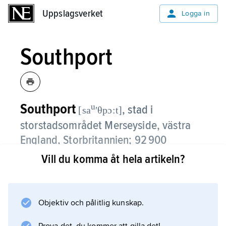
Uppslagsverket
Uppslagsverket
Logga in
Southport
Southport
u
,
stad i
[sa
ʹθpɔ:t]
storstadsområdet Merseyside, västra
England, Storbritannien; 92 900
invånare (2016).
Vill du komma åt hela artikeln?
Southport, som ligger 30 km norr om
Liverpool, växte snabbt under 1800-talet.
Objektiv och pålitlig kunskap.
Staden är en badort vid Irländska sjön, men
har även viss lätt industri.