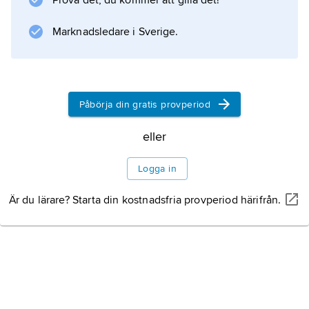
Prova det, du kommer att gilla det!
Malmö är ett exempel på sovstad.
Marknadsledare i Sverige.
Information om artikeln
Påbörja din gratis provperiod
eller
Logga in
Är du lärare? Starta din kostnadsfria provperiod härifrån.