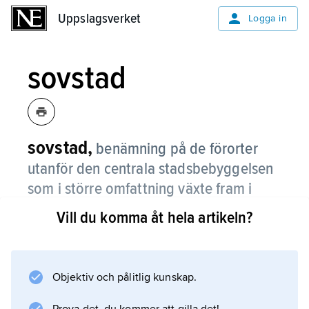
Uppslagsverket
Uppslagsverket
Logga in
sovstad
sovstad,
benämning på de förorter
utanför den centrala stadsbebyggelsen
som i större omfattning växte fram i
samband med den ökande
Vill du komma åt hela artikeln?
urbaniseringen på 1950-talet.
Antalet arbetsplatser var från början få i dessa
förorter, men med tiden har såväl service som
Objektiv och pålitlig kunskap.
fler arbetstillfällen tillkommit. Vellinge utanför