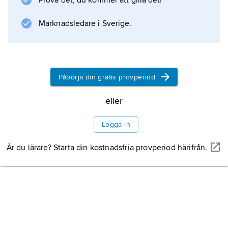
Prova det, du kommer att gilla det!
Marknadsledare i Sverige.
Information om artikeln
Påbörja din gratis provperiod
eller
Logga in
Är du lärare? Starta din kostnadsfria provperiod härifrån.