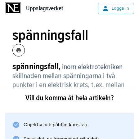
Uppslagsverket
Uppslagsverket
Logga in
spänningsfall
spänningsfall,
inom elektrotekniken
skillnaden mellan spänningarna i två
punkter i en elektrisk krets, t.ex. mellan
spänningen i matningsänden och
Vill du komma åt hela artikeln?
spänningen i belastningsänden av en
ledning.
Objektiv och pålitlig kunskap.
Man säger att spänningen har fallit över
denna sträcka.