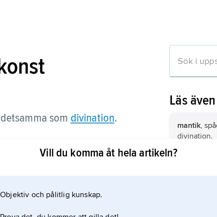
konst
Läs äve
detsamma som
divination
.
mantik
, sp
divination
.
Vill du komma åt hela artikeln?
kirognomi
,
detsamma 
 artikeln
Objektiv och pålitlig kunskap.
divination,
konsten att