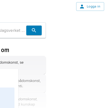
Logga in
n om
ådomskonst, se
 en typ av spådomskonst,
som
kiromanti
.
mantik
,
spådomskonst
,
 avslöja dold kunskap