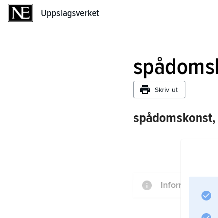
Uppslagsverket
Uppslagsverket
spådoms
Skriv ut
spådomskonst,
Information om